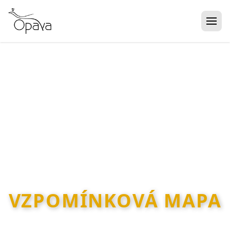
Domů
Mapa
Fotoarchiv
O projektu
Přidat fotografii
VZPOMÍNKOVÁ MAPA
Interaktivní vizuální archiv fotografií z ulic města